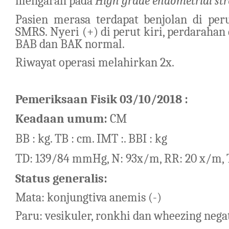
mengarah pada
High grade endometrial s
Pasien merasa terdapat benjolan di per
SMRS.
Nyeri (+) di perut kiri, perdarah
a
n 
BAB dan BAK normal.
Riwayat operasi melahirkan 2x.
Pemeriksaan Fisik 03/10/2018
:
Keadaan umum:
CM
BB : kg. TB : cm. IMT :. BBI : kg
TD: 139/84 mmHg, N: 93x/m, RR: 20 x/m, T
Status generalis:
Mata: konjungtiva anemis (-)
Paru: vesikuler, ronkhi dan wheezing nega