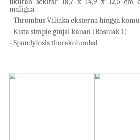
ukuran sekitar 18,7 x 14,9 x 12,5 cm di
maligna.
- Thrombus V.iliaka eksterna hingga komun
- Kista simple ginjal kanan (Bosniak 1)
- Spondylosis thorakolumbal