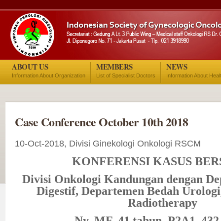
ABOUT US
MEMBERS
NEWS
Information About Organization
List of Specialist Doctors
Information About Heal
Case Conference October 10th 2018
10-Oct-2018, Divisi Ginekologi Onkologi RSCM
KONFERENSI KASUS
BER
Divisi Onkologi Kandungan dengan D
Digestif, Departemen Bedah Urolog
Radiotherapy
Ny.
MF
,
41
tahun, P2A1, 4
3
2