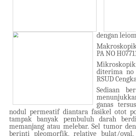
dengan leio
Makroskopik
PA NO H0771
Mikroskopik
diterima no
RSUD Cengk
Sediaan ber
menunjukk
ganas tersu
nodul permeatif diantara fasikel otot 
tampak banyak pembuluh darah berdi
memanjang atau melebar. Sel tumor de
berinti pleomorfik, relative bulat/oval,