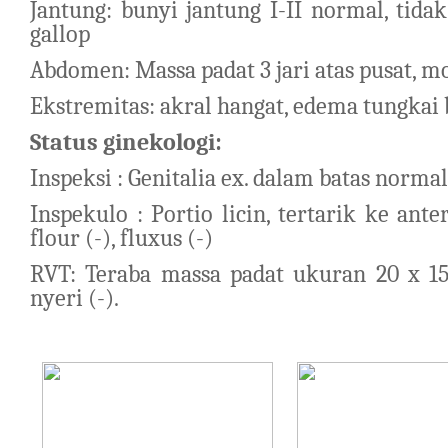
Jantung: bunyi jantung I-II normal, tid
gallop
Abdomen:
Massa padat
3 jari atas
pusat, m
Ekstremitas: akral hangat, edema tungkai
Status ginekologi:
Inspeksi : Genitalia ex.
da
lam batas normal
Inspekulo : Portio licin,
tertarik ke ante
flour (-), flux
us
(-)
RVT: Teraba massa padat ukuran 20 x 1
nyeri (-).