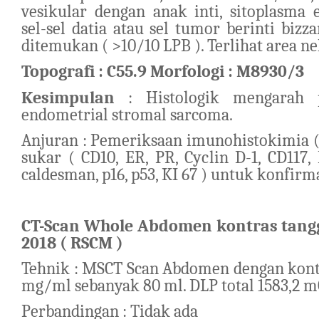
vesikular dengan anak inti, sitoplasma 
sel-sel datia atau sel tumor berinti bizz
ditemukan ( >10/10 LPB ). Terlihat area ne
Topografi : C55.9
Morfologi : M8930/3
Kesimpulan
: Histologik mengarah 
endometrial stromal sarcoma
.
Anjuran : Pemeriksaan imunohistokimia (
sukar ( CD10, ER, PR, Cyclin D-1, CD117,
caldesman, p16, p53, KI 67 ) untuk konfirma
CT-Scan Whole Abdomen kontras tang
2018 ( RSCM )
Tehnik : MSCT Scan Abdomen dengan kont
mg/ml sebanyak 80 ml. DLP total 1583,2 
Perbandingan : Tidak ada