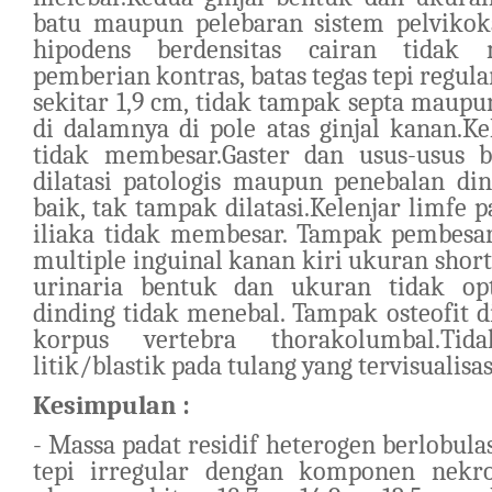
batu maupun pelebaran sistem pelvikoka
hipodens berdensitas cairan tidak 
pemberian kontras, batas tegas tepi regul
sekitar 1,9 cm, tidak tampak septa maup
di dalamnya di pole atas ginjal kanan.Ke
tidak membesar.Gaster dan usus-usus 
dilatasi patologis maupun penebalan din
baik, tak tampak dilatasi.Kelenjar limfe 
iliaka tidak membesar. Tampak pembesar
multiple inguinal kanan kiri ukuran short 
urinaria bentuk dan ukuran tidak opt
dinding tidak menebal. Tampak osteofit di
korpus vertebra thorakolumbal.Ti
litik/blastik pada tulang yang tervisualisas
Kesimpulan :
- Massa padat residif heterogen berlobulas
tepi irregular dengan komponen nekrot