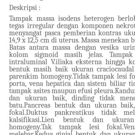
Deskripsi :
Tampak massa isodens heterogen berlob
tegas irregular dengan komponen nekroti
menyangat pasca pemberian kontras ukur
14,9 x 12,5 cm di uterus. Massa menekan bul
Batas antara massa dengan vesika uri
kolom sigmoid masih jelas. Tampak 
intraluminal V.iliaka eksterna hingga k
bentuk masih baik ukuran craciocaudal 
parenkim homogeny.Tidak tampak lesi fok
porta, vena hepatica dan sistem biliar t
tampak asites maupun efusi pleura.Kand
dan ukuran baik, dinding tidak men
batu.Pancreas bentuk dan ukuran baik
fokal.Duktus pankreatikus tidak me
kalsifikasi.Lien bentuk dan ukuran
homogeny.Tak tampak lesi fokal.Ven
melebar.Kedua ginjal bentuk dan ukura